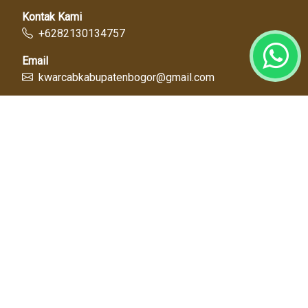
Kontak Kami
+6282130134757
Email
kwarcabkabupatenbogor@gmail.com
Link Cepat
Kwartir Nasional
Kwarda Jawa Barat
Kabupaten Bogor
Diskominfo
Dinas Pendidikan
Tentang Kami