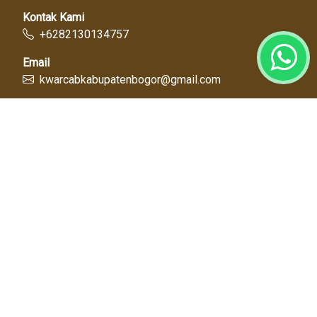
Kontak Kami
+6282130134757
Email
kwarcabkabupatenbogor@gmail.com
Link Cepat
Kwartir Nasional
Kwarda Jawa Barat
Kabupaten Bogor
Diskominfo
Dinas Pendidikan
Tentang Kami