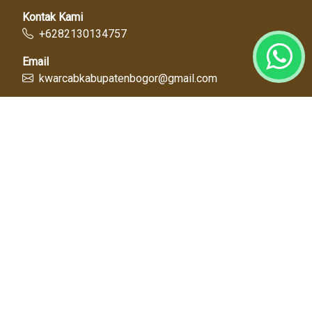
Kontak Kami
+6282130134757
Email
kwarcabkabupatenbogor@gmail.com
Link Cepat
Kwartir Nasional
Kwarda Jawa Barat
Kabupaten Bogor
Diskominfo
Dinas Pendidikan
Tentang Kami