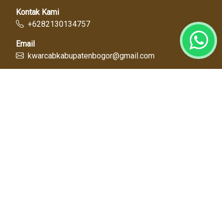
Kontak Kami
+6282130134757
Email
kwarcabkabupatenbogor@gmail.com
Link Cepat
Kwartir Nasional
Kwarda Jawa Barat
Kabupaten Bogor
Diskominfo
Dinas Pendidikan
Tentang Kami