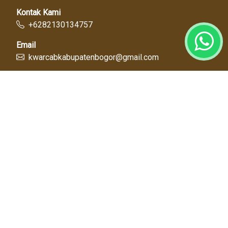
Kontak Kami
+6282130134757
Email
kwarcabkabupatenbogor@gmail.com
Link Cepat
Kwartir Nasional
Kwarda Jawa Barat
Kabupaten Bogor
Diskominfo
Dinas Pendidikan
Tentang Kami