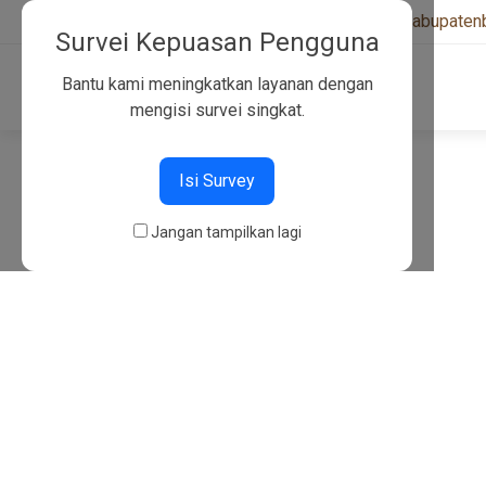
+6282130134757
|
kwarcabkabupaten
Survei Kepuasan Pengguna
Bantu kami meningkatkan layanan dengan
mengisi survei singkat.
404
Isi Survey
Jangan tampilkan lagi