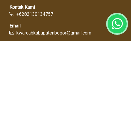
Kontak Kami
+6282130134757
Email
kwarcabkabupatenbogor@gmail.com
Link Cepat
Kwartir Nasional
Kwarda Jawa Barat
Kabupaten Bogor
Diskominfo
Dinas Pendidikan
Tentang Kami