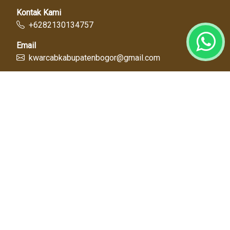
Kontak Kami
+6282130134757
Email
kwarcabkabupatenbogor@gmail.com
Link Cepat
Kwartir Nasional
Kwarda Jawa Barat
Kabupaten Bogor
Diskominfo
Dinas Pendidikan
Tentang Kami