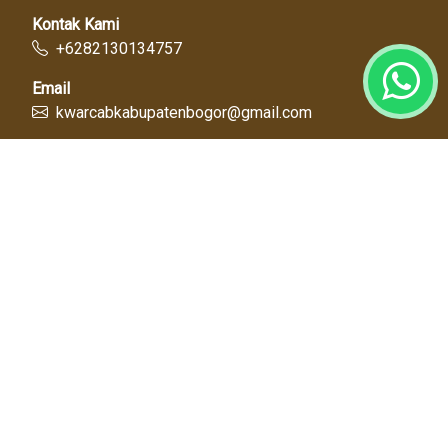
Kontak Kami
+6282130134757
Email
kwarcabkabupatenbogor@gmail.com
Link Cepat
Kwartir Nasional
Kwarda Jawa Barat
Kabupaten Bogor
Diskominfo
Dinas Pendidikan
Tentang Kami