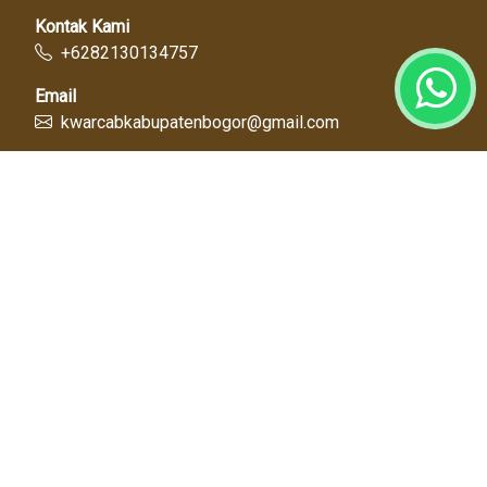
Kontak Kami
+6282130134757
Email
kwarcabkabupatenbogor@gmail.com
Link Cepat
Kwartir Nasional
Kwarda Jawa Barat
Kabupaten Bogor
Diskominfo
Dinas Pendidikan
Tentang Kami