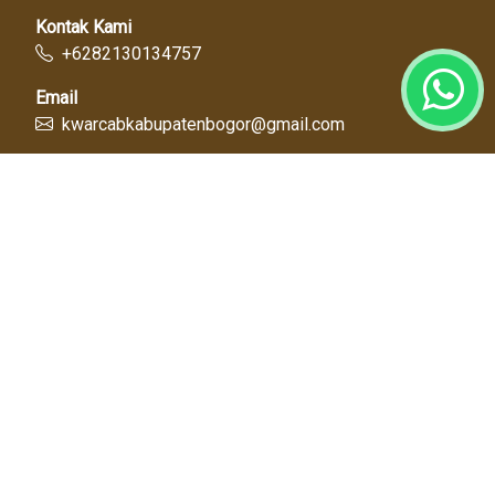
Kontak Kami
+6282130134757
Email
kwarcabkabupatenbogor@gmail.com
Link Cepat
Kwartir Nasional
Kwarda Jawa Barat
Kabupaten Bogor
Diskominfo
Dinas Pendidikan
Tentang Kami