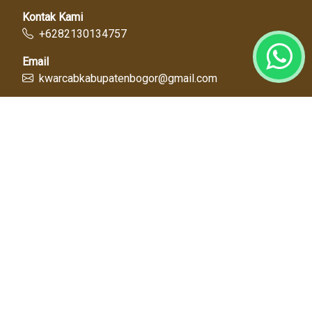
Kontak Kami
+6282130134757
Email
kwarcabkabupatenbogor@gmail.com
Link Cepat
Kwartir Nasional
Kwarda Jawa Barat
Kabupaten Bogor
Diskominfo
Dinas Pendidikan
Tentang Kami