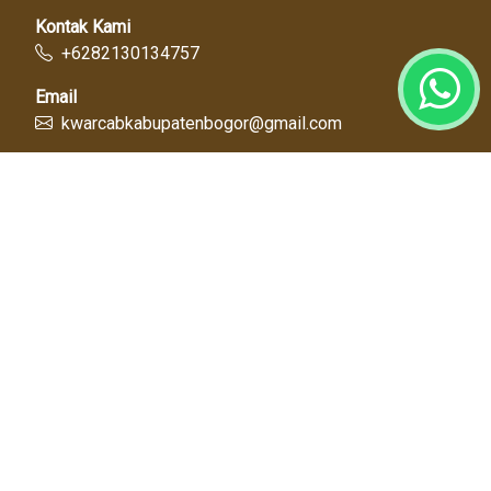
Kontak Kami
+6282130134757
Email
kwarcabkabupatenbogor@gmail.com
Link Cepat
Kwartir Nasional
Kwarda Jawa Barat
Kabupaten Bogor
Diskominfo
Dinas Pendidikan
Tentang Kami