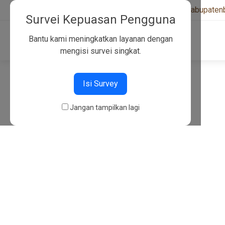
+6282130134757
|
kwarcabkabupaten
Survei Kepuasan Pengguna
Bantu kami meningkatkan layanan dengan
mengisi survei singkat.
404
Isi Survey
Jangan tampilkan lagi