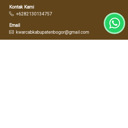
Kontak Kami
+6282130134757
Email
kwarcabkabupatenbogor@gmail.com
Link Cepat
Kwartir Nasional
Kwarda Jawa Barat
Kabupaten Bogor
Diskominfo
Dinas Pendidikan
Tentang Kami