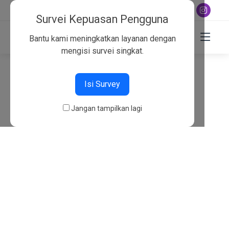
+6282130134757
Survei Kepuasan Pengguna
Bantu kami meningkatkan layanan dengan
mengisi survei singkat.
404
Isi Survey
Beranda
404
Jangan tampilkan lagi