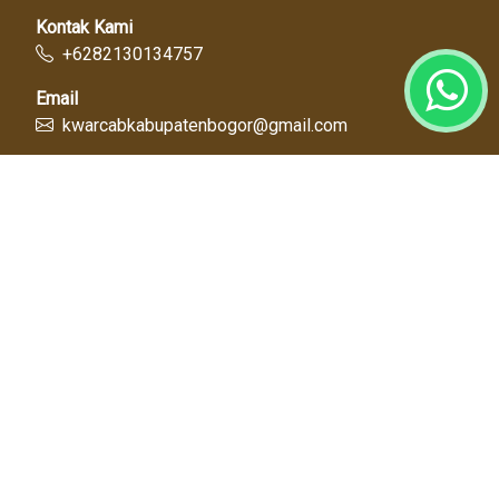
Kontak Kami
+6282130134757
Email
kwarcabkabupatenbogor@gmail.com
Link Cepat
Kwartir Nasional
Kwarda Jawa Barat
Kabupaten Bogor
Diskominfo
Dinas Pendidikan
Tentang Kami