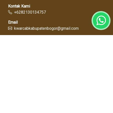
Kontak Kami
+6282130134757
Email
kwarcabkabupatenbogor@gmail.com
Link Cepat
Kwartir Nasional
Kwarda Jawa Barat
Kabupaten Bogor
Diskominfo
Dinas Pendidikan
Tentang Kami