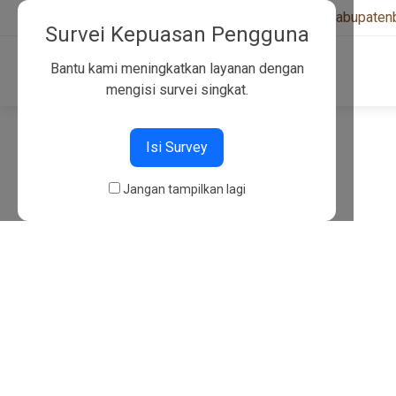
+6282130134757
|
kwarcabkabupaten
Survei Kepuasan Pengguna
Bantu kami meningkatkan layanan dengan
mengisi survei singkat.
404
Isi Survey
Jangan tampilkan lagi