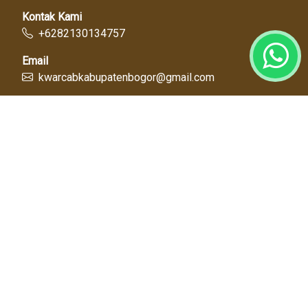
Kontak Kami
+6282130134757
Email
kwarcabkabupatenbogor@gmail.com
Link Cepat
Kwartir Nasional
Kwarda Jawa Barat
Kabupaten Bogor
Diskominfo
Dinas Pendidikan
Tentang Kami