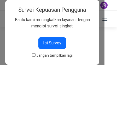
+6282130134757
Survei Kepuasan Pengguna
Bantu kami meningkatkan layanan dengan
mengisi survei singkat.
404
Isi Survey
Beranda
404
Jangan tampilkan lagi