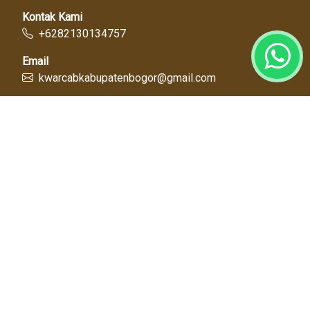
Kontak Kami
+6282130134757
Email
kwarcabkabupatenbogor@gmail.com
Link Cepat
Kwartir Nasional
Kwarda Jawa Barat
Kabupaten Bogor
Diskominfo
Dinas Pendidikan
Tentang Kami