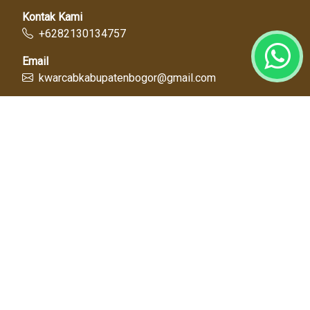
Kontak Kami
+6282130134757
Email
kwarcabkabupatenbogor@gmail.com
Link Cepat
Kwartir Nasional
Kwarda Jawa Barat
Kabupaten Bogor
Diskominfo
Dinas Pendidikan
Tentang Kami