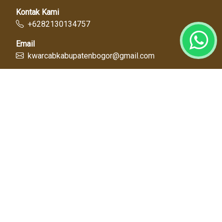
Kontak Kami
+6282130134757
Email
kwarcabkabupatenbogor@gmail.com
Link Cepat
Kwartir Nasional
Kwarda Jawa Barat
Kabupaten Bogor
Diskominfo
Dinas Pendidikan
Tentang Kami