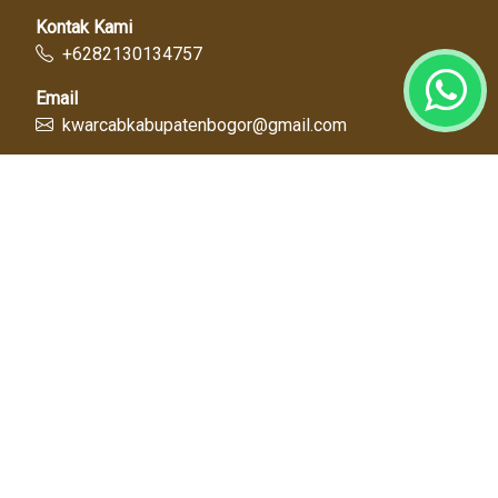
Kontak Kami
+6282130134757
Email
kwarcabkabupatenbogor@gmail.com
Link Cepat
Kwartir Nasional
Kwarda Jawa Barat
Kabupaten Bogor
Diskominfo
Dinas Pendidikan
Tentang Kami