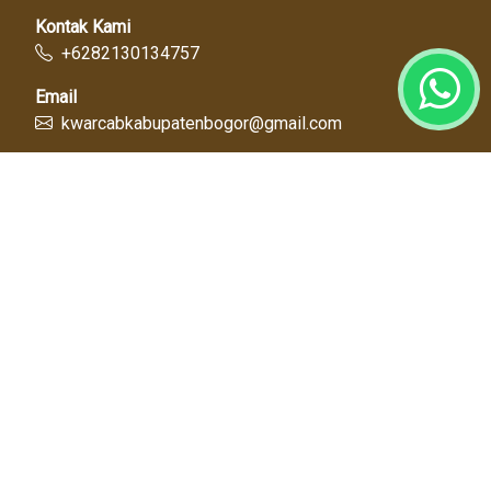
Kontak Kami
+6282130134757
Email
kwarcabkabupatenbogor@gmail.com
Link Cepat
Kwartir Nasional
Kwarda Jawa Barat
Kabupaten Bogor
Diskominfo
Dinas Pendidikan
Tentang Kami