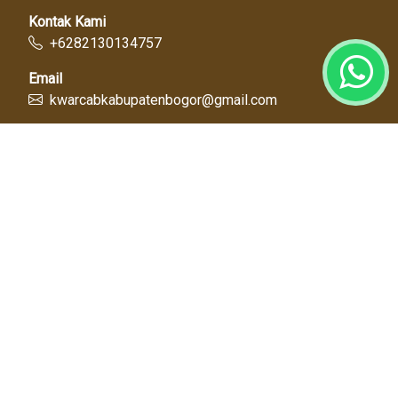
Kontak Kami
+6282130134757
Email
kwarcabkabupatenbogor@gmail.com
Link Cepat
Kwartir Nasional
Kwarda Jawa Barat
Kabupaten Bogor
Diskominfo
Dinas Pendidikan
Tentang Kami