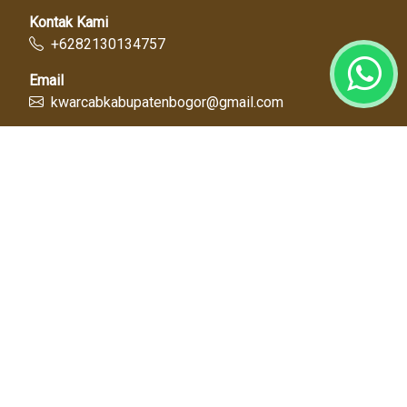
Kontak Kami
+6282130134757
Email
kwarcabkabupatenbogor@gmail.com
Link Cepat
Kwartir Nasional
Kwarda Jawa Barat
Kabupaten Bogor
Diskominfo
Dinas Pendidikan
Tentang Kami