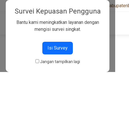
+6282130134757
|
kwarcabkabupaten
Survei Kepuasan Pengguna
Bantu kami meningkatkan layanan dengan
mengisi survei singkat.
404
Isi Survey
Jangan tampilkan lagi