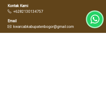
Kontak Kami
+6282130134757
Email
kwarcabkabupatenbogor@gmail.com
Link Cepat
Kwartir Nasional
Kwarda Jawa Barat
Kabupaten Bogor
Diskominfo
Dinas Pendidikan
Tentang Kami