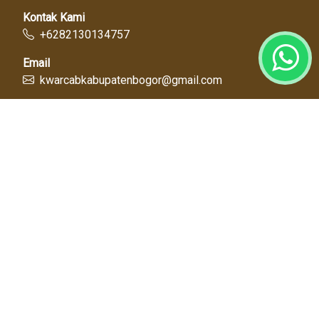
Kontak Kami
+6282130134757
Email
kwarcabkabupatenbogor@gmail.com
Link Cepat
Kwartir Nasional
Kwarda Jawa Barat
Kabupaten Bogor
Diskominfo
Dinas Pendidikan
Tentang Kami