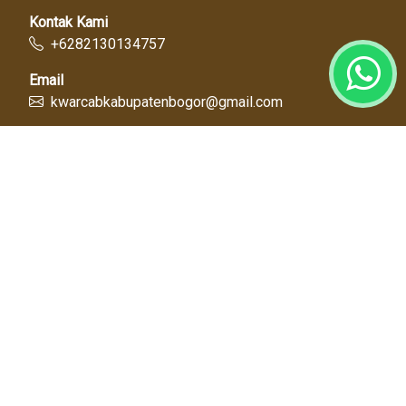
Kontak Kami
+6282130134757
Email
kwarcabkabupatenbogor@gmail.com
Link Cepat
Kwartir Nasional
Kwarda Jawa Barat
Kabupaten Bogor
Diskominfo
Dinas Pendidikan
Tentang Kami