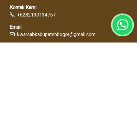
Kontak Kami
+6282130134757
Email
kwarcabkabupatenbogor@gmail.com
Link Cepat
Kwartir Nasional
Kwarda Jawa Barat
Kabupaten Bogor
Diskominfo
Dinas Pendidikan
Tentang Kami