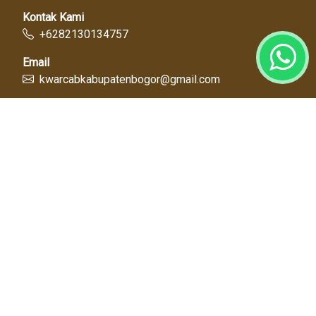
Kontak Kami
+6282130134757
Email
kwarcabkabupatenbogor@gmail.com
Link Cepat
Kwartir Nasional
Kwarda Jawa Barat
Kabupaten Bogor
Diskominfo
Dinas Pendidikan
Tentang Kami