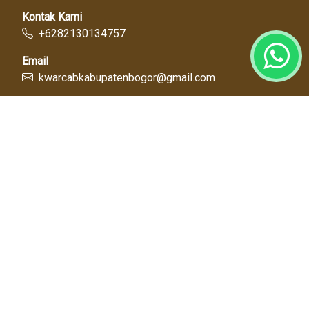
Kontak Kami
+6282130134757
Email
kwarcabkabupatenbogor@gmail.com
Link Cepat
Kwartir Nasional
Kwarda Jawa Barat
Kabupaten Bogor
Diskominfo
Dinas Pendidikan
Tentang Kami