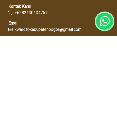
Kontak Kami
+6282130134757
Email
kwarcabkabupatenbogor@gmail.com
Link Cepat
Kwartir Nasional
Kwarda Jawa Barat
Kabupaten Bogor
Diskominfo
Dinas Pendidikan
Tentang Kami