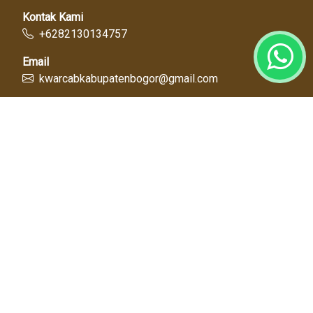
Kontak Kami
+6282130134757
Email
kwarcabkabupatenbogor@gmail.com
Link Cepat
Kwartir Nasional
Kwarda Jawa Barat
Kabupaten Bogor
Diskominfo
Dinas Pendidikan
Tentang Kami