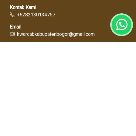
Kontak Kami
+6282130134757
Email
kwarcabkabupatenbogor@gmail.com
Link Cepat
Kwartir Nasional
Kwarda Jawa Barat
Kabupaten Bogor
Diskominfo
Dinas Pendidikan
Tentang Kami