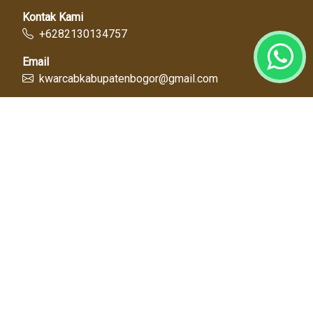
Kontak Kami
+6282130134757
Email
kwarcabkabupatenbogor@gmail.com
Link Cepat
Kwartir Nasional
Kwarda Jawa Barat
Kabupaten Bogor
Diskominfo
Dinas Pendidikan
Tentang Kami