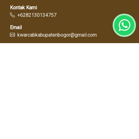
Kontak Kami
+6282130134757
Email
kwarcabkabupatenbogor@gmail.com
Link Cepat
Kwartir Nasional
Kwarda Jawa Barat
Kabupaten Bogor
Diskominfo
Dinas Pendidikan
Tentang Kami