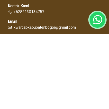
Kontak Kami
+6282130134757
Email
kwarcabkabupatenbogor@gmail.com
Link Cepat
Kwartir Nasional
Kwarda Jawa Barat
Kabupaten Bogor
Diskominfo
Dinas Pendidikan
Tentang Kami