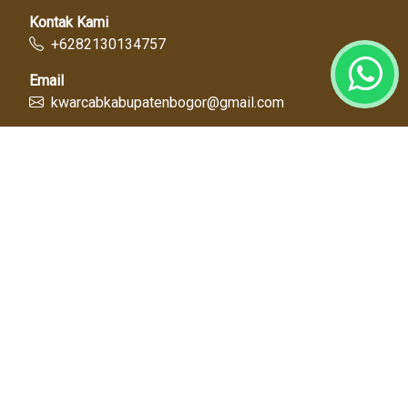
Kontak Kami
+6282130134757
Email
kwarcabkabupatenbogor@gmail.com
Link Cepat
Kwartir Nasional
Kwarda Jawa Barat
Kabupaten Bogor
Diskominfo
Dinas Pendidikan
Tentang Kami