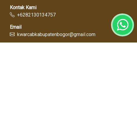
Kontak Kami
+6282130134757
Email
kwarcabkabupatenbogor@gmail.com
Link Cepat
Kwartir Nasional
Kwarda Jawa Barat
Kabupaten Bogor
Diskominfo
Dinas Pendidikan
Tentang Kami