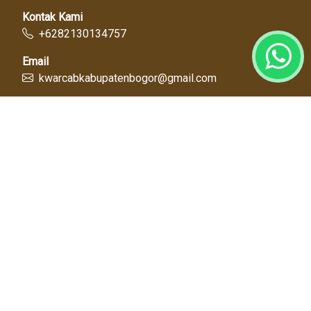
Kontak Kami
+6282130134757
Email
kwarcabkabupatenbogor@gmail.com
Link Cepat
Kwartir Nasional
Kwarda Jawa Barat
Kabupaten Bogor
Diskominfo
Dinas Pendidikan
Tentang Kami