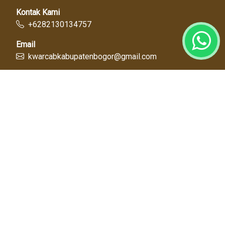
Kontak Kami
+6282130134757
Email
kwarcabkabupatenbogor@gmail.com
Link Cepat
Kwartir Nasional
Kwarda Jawa Barat
Kabupaten Bogor
Diskominfo
Dinas Pendidikan
Tentang Kami