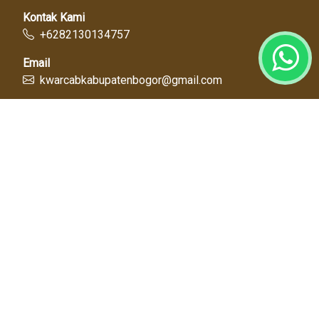
Kontak Kami
+6282130134757
Email
kwarcabkabupatenbogor@gmail.com
Link Cepat
Kwartir Nasional
Kwarda Jawa Barat
Kabupaten Bogor
Diskominfo
Dinas Pendidikan
Tentang Kami