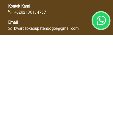
Kontak Kami
+6282130134757
Email
kwarcabkabupatenbogor@gmail.com
Link Cepat
Kwartir Nasional
Kwarda Jawa Barat
Kabupaten Bogor
Diskominfo
Dinas Pendidikan
Tentang Kami