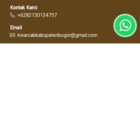
Kontak Kami
+6282130134757
Email
kwarcabkabupatenbogor@gmail.com
Link Cepat
Kwartir Nasional
Kwarda Jawa Barat
Kabupaten Bogor
Diskominfo
Dinas Pendidikan
Tentang Kami