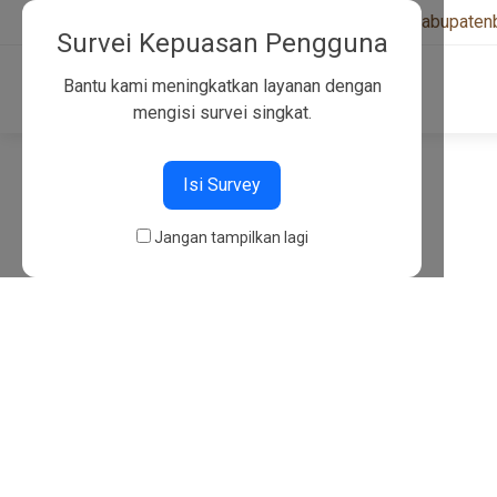
+6282130134757
|
kwarcabkabupaten
Survei Kepuasan Pengguna
Bantu kami meningkatkan layanan dengan
mengisi survei singkat.
404
Isi Survey
Jangan tampilkan lagi