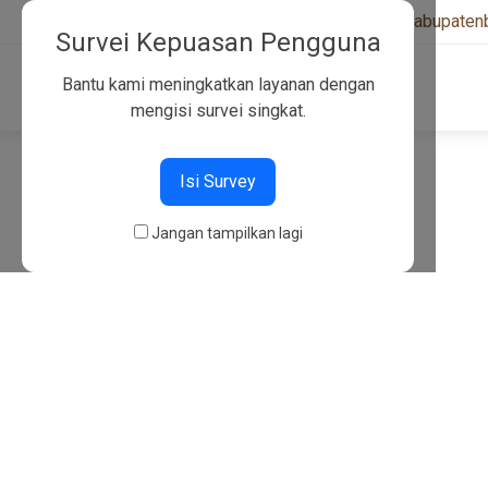
+6282130134757
|
kwarcabkabupaten
Survei Kepuasan Pengguna
Bantu kami meningkatkan layanan dengan
mengisi survei singkat.
404
Isi Survey
Jangan tampilkan lagi