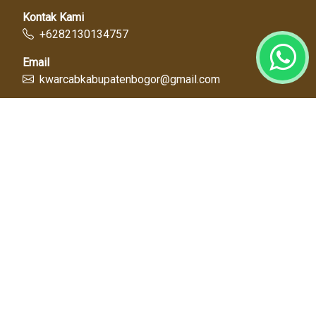
Kontak Kami
+6282130134757
Email
kwarcabkabupatenbogor@gmail.com
Link Cepat
Kwartir Nasional
Kwarda Jawa Barat
Kabupaten Bogor
Diskominfo
Dinas Pendidikan
Tentang Kami