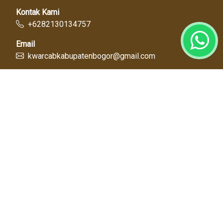
Kontak Kami
+6282130134757
Email
kwarcabkabupatenbogor@gmail.com
Link Cepat
Kwartir Nasional
Kwarda Jawa Barat
Kabupaten Bogor
Diskominfo
Dinas Pendidikan
Tentang Kami